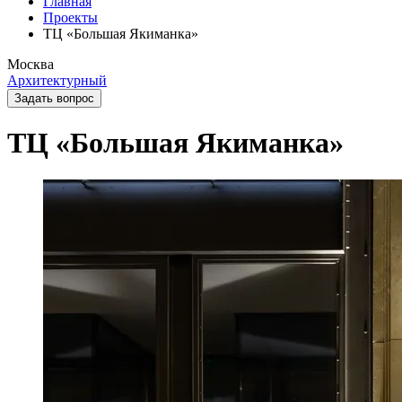
Главная
Проекты
ТЦ «Большая Якиманка»
Москва
Архитектурный
Задать вопрос
ТЦ «Большая Якиманка»