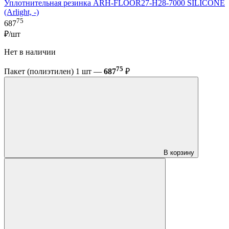
Уплотнительная резинка ARH-FLOOR27-H28-7000 SILICONE
(Arlight, -)
75
687
₽/шт
Нет в наличии
75
Пакет (полиэтилен) 1 шт —
687
₽
В корзину