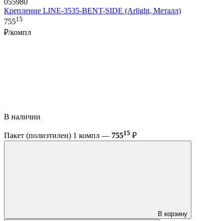
055980
Крепление LINE-3535-BENT-SIDE (Arlight, Металл)
15
755
₽/компл
В наличии
15
Пакет (полиэтилен) 1 компл —
755
₽
В корзину