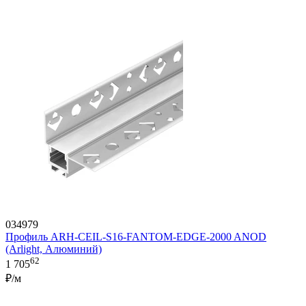
034979
Профиль ARH-CEIL-S16-FANTOM-EDGE-2000 ANOD
(Arlight, Алюминий)
62
1 705
₽/м