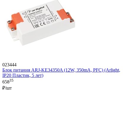
023444
Блок питания ARJ-KE34350A (12W, 350mA, PFC) (Arlight,
IP20 Пластик, 5 лет)
35
658
₽/шт