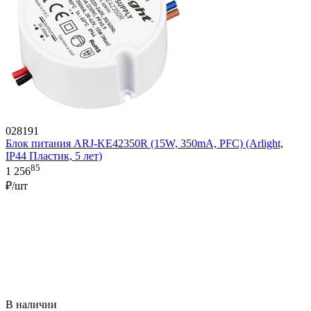
028191
Блок питания ARJ-KE42350R (15W, 350mA, PFC) (Arlight,
IP44 Пластик, 5 лет)
85
1 256
₽/шт
В наличии