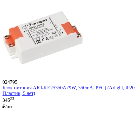
024795
Блок питания ARJ-KE25350A (9W, 350mA, PFC) (Arlight, IP20
Пластик, 5 лет)
23
346
₽/шт