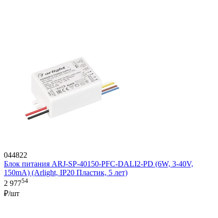
044822
Блок питания ARJ-SP-40150-PFC-DALI2-PD (6W, 3-40V,
150mA) (Arlight, IP20 Пластик, 5 лет)
54
2 977
₽/шт