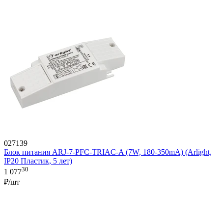
027139
Блок питания ARJ-7-PFC-TRIAC-A (7W, 180-350mA) (Arlight,
IP20 Пластик, 5 лет)
30
1 077
₽/шт