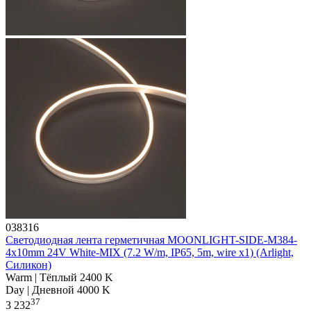
038316
Светодиодная лента герметичная MOONLIGHT-SIDE-M384-
4x10mm 24V White-MIX (7.2 W/m, IP65, 5m, wire x1) (Arlight,
Силикон)
Warm | Тёплый 2400 K
Day | Дневной 4000 K
37
3 232