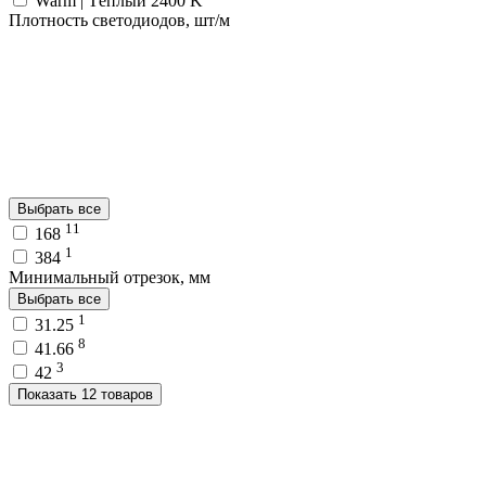
Warm | Тёплый 2400 K
Плотность светодиодов, шт/м
Выбрать все
11
168
1
384
Минимальный отрезок, мм
Выбрать все
1
31.25
8
41.66
3
42
Показать 12 товаров