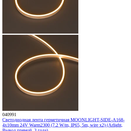
040991
Светодиодная лента герметичная MOONLIGHT-SIDE-A168-
4x10mm 24V Warm2300 (7.2 W/m, IP65, 5m, wire x2) (Arlight,
Вывод прямой, 3 года)