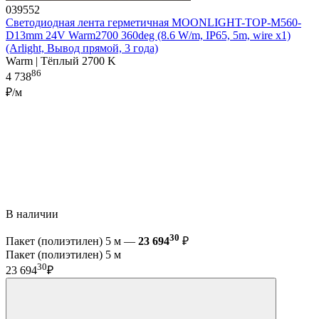
039552
Светодиодная лента герметичная MOONLIGHT-TOP-M560-
D13mm 24V Warm2700 360deg (8.6 W/m, IP65, 5m, wire x1)
(Arlight, Вывод прямой, 3 года)
Warm | Тёплый 2700 K
86
4 738
₽/м
В наличии
30
Пакет (полиэтилен) 5 м —
23 694
₽
Пакет (полиэтилен) 5 м
30
23 694
₽