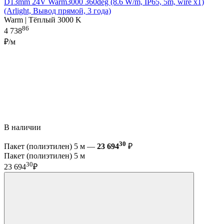
D13mm 24V Warm3000 360deg (8.6 W/m, IP65, 5m, wire x1)
(Arlight, Вывод прямой, 3 года)
Warm | Тёплый 3000 K
86
4 738
₽/м
В наличии
30
Пакет (полиэтилен) 5 м —
23 694
₽
Пакет (полиэтилен) 5 м
30
23 694
₽