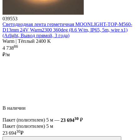
039553
Светодиодная лента герметичная MOONLIGHT-TOP-M560-
D13mm 24V Warm2300 360deg (8.6 W/m, IP65, 5m, wire x1)
(Arlight, Вывод прямой, 3 года)
Warm | Тёплый 2400 K
86
4 738
₽/м
В наличии
30
Пакет (полиэтилен) 5 м —
23 694
₽
Пакет (полиэтилен) 5 м
30
23 694
₽