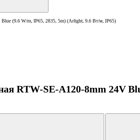
 (9.6 W/m, IP65, 2835, 5m) (Arlight, 9.6 Вт/м, IP65)
ная RTW-SE-A120-8mm 24V Blue 