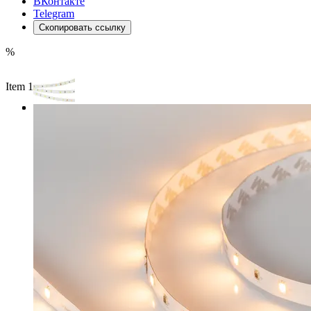
ВКонтакте
Telegram
Скопировать ссылку
%
Item 1 of 3