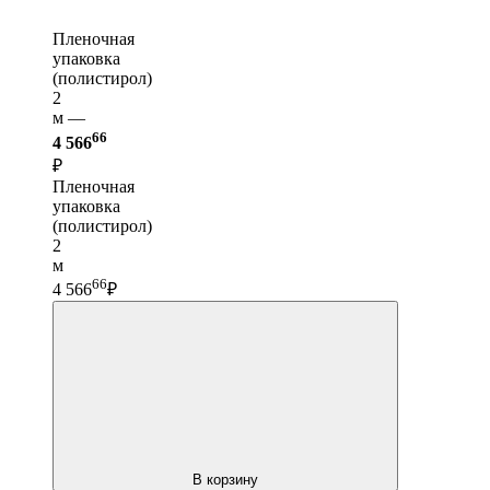
Пленочная
упаковка
(полистирол)
2
м —
66
4 566
₽
Пленочная
упаковка
(полистирол)
2
м
66
4 566
₽
В корзину