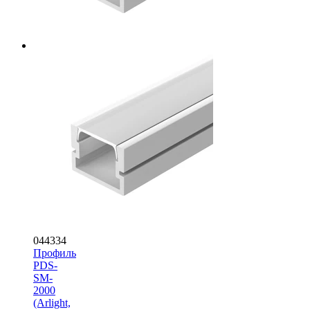
044334
Профиль
PDS-
SM-
2000
(Arlight,