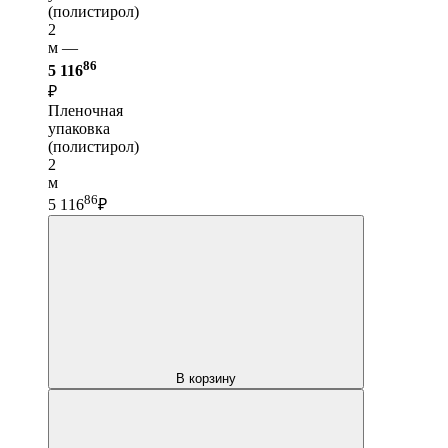
(полистирол)
2
м —
86
5 116
₽
Пленочная
упаковка
(полистирол)
2
м
86
5 116
₽
В корзину