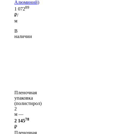
Алюминий)
89
1 072
₽/
м
В
наличии
Пленочная
упаковка
(полистирол)
2
м —
78
2 145
₽
Пленочная