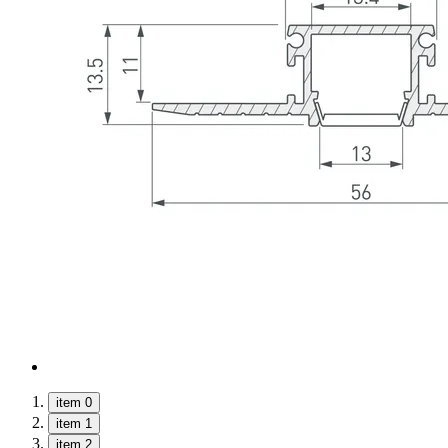
item 0
item 1
item 2