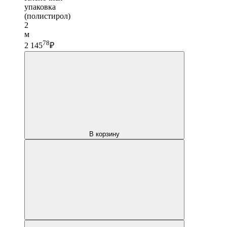
упаковка
(полистирол)
2
м
78
2 145
₽
В корзину