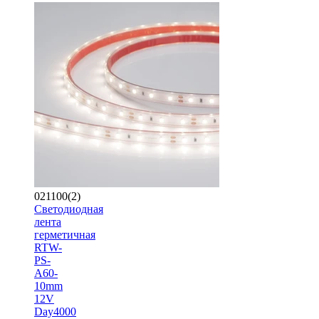
021100(2)
Светодиодная
лента
герметичная
RTW-
PS-
A60-
10mm
12V
Day4000