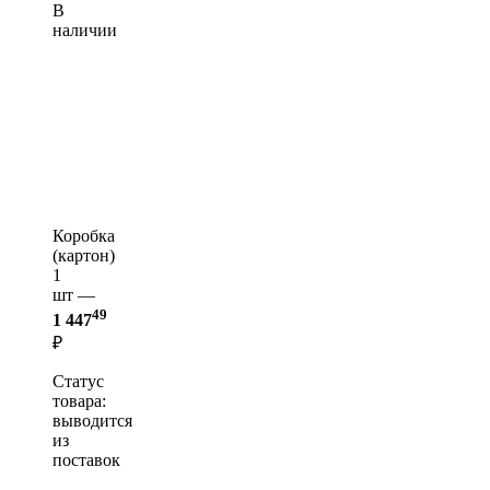
В
наличии
Коробка
(картон)
1
шт —
49
1 447
₽
Статус
товара:
выводится
из
поставок