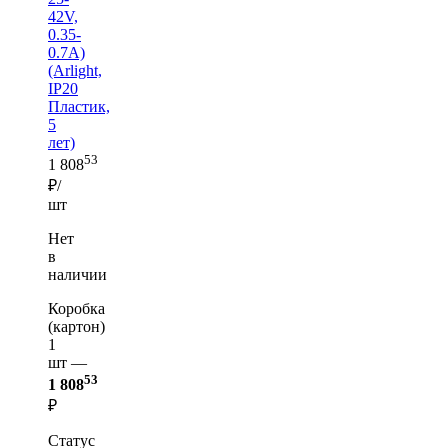
42V,
0.35-
0.7A)
(Arlight,
IP20
Пластик,
5
лет)
53
1 808
₽/
шт
Нет
в
наличии
Коробка
(картон)
1
шт —
53
1 808
₽
Статус