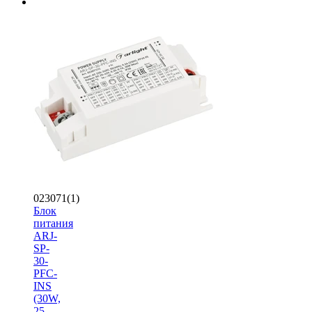
023071(1)
Блок
питания
ARJ-
SP-
30-
PFC-
INS
(30W,
25-