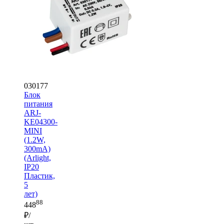
030177
Блок
питания
ARJ-
KE04300-
MINI
(1.2W,
300mA)
(Arlight,
IP20
Пластик,
5
лет)
88
448
₽/