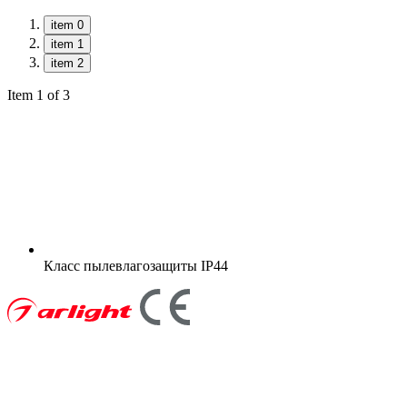
item 0
item 1
item 2
Item 1 of 3
Класс пылевлагозащиты
IP44