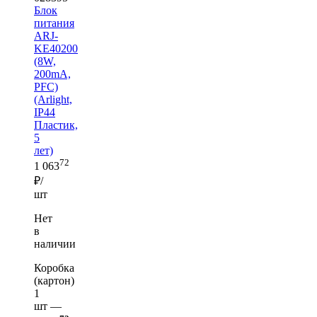
Блок
питания
ARJ-
KE40200
(8W,
200mA,
PFC)
(Arlight,
IP44
Пластик,
5
лет)
72
1 063
₽/
шт
Нет
в
наличии
Коробка
(картон)
1
шт —