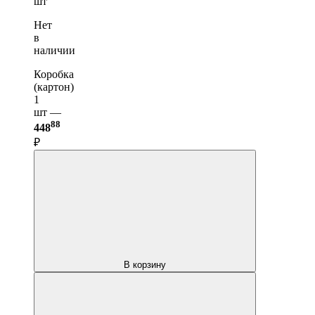
шт
Нет
в
наличии
Коробка
(картон)
1
шт —
88
448
₽
В корзину