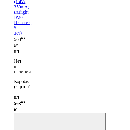
(1.4W,
350mA)
(Arlight,
IP20
Пластик,
5
лет)
43
563
₽/
шт
Нет
в
наличии
Коробка
(картон)
1
шт —
43
563
₽