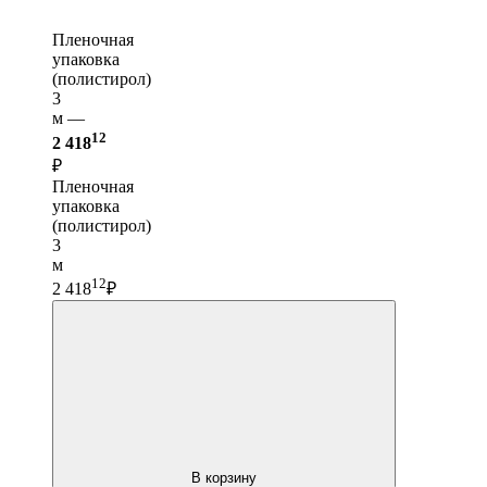
Пленочная
упаковка
(полистирол)
3
м —
12
2 418
₽
Пленочная
упаковка
(полистирол)
3
м
12
2 418
₽
В корзину