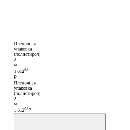
Пленочная
упаковка
(полистирол)
2
м —
08
1 612
₽
Пленочная
упаковка
(полистирол)
2
м
08
1 612
₽