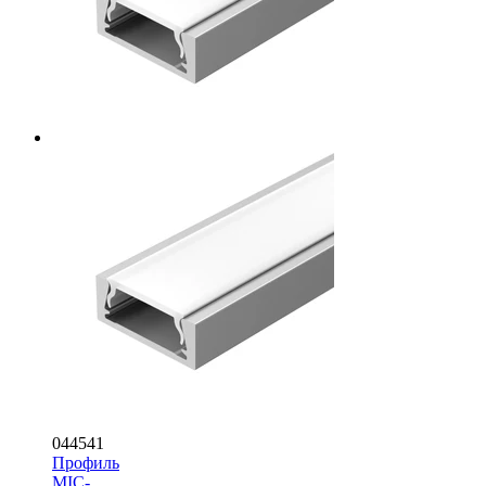
044541
Профиль
MIC-