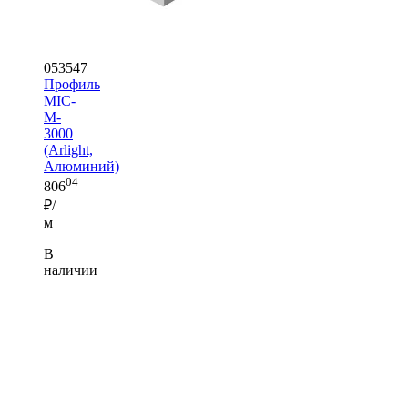
053547
Профиль
MIC-
M-
3000
(Arlight,
Алюминий)
04
806
₽/
м
В
наличии