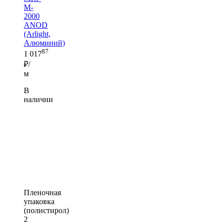
M-
2000
ANOD
(Arlight,
Алюминий)
87
1 017
₽/
м
В
наличии
Пленочная
упаковка
(полистирол)
2