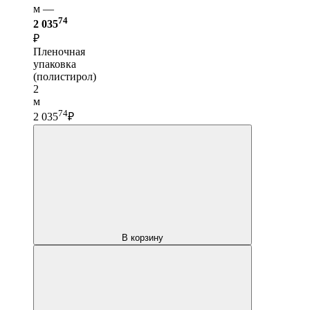
м —
74
2 035
₽
Пленочная
упаковка
(полистирол)
2
м
74
2 035
₽
В корзину