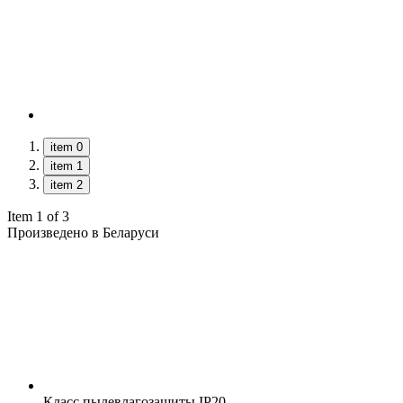
item 0
item 1
item 2
Item 1 of 3
Произведено в Беларуси
Класс пылевлагозащиты
IP20