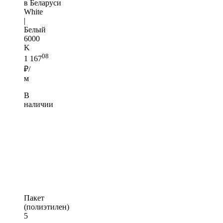
в Беларуси
White
|
Белый
6000
K
08
1 167
₽/
м
В
наличии
Пакет
(полиэтилен)
5