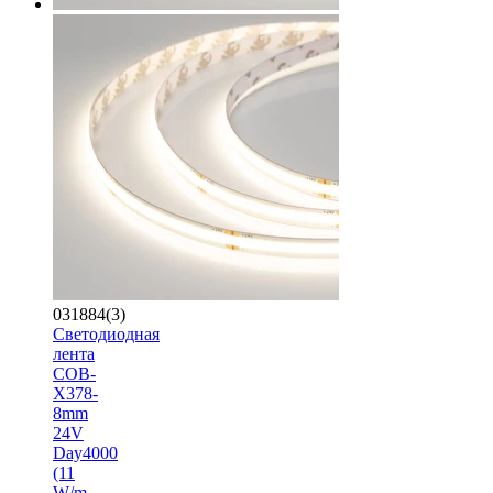
031884(3)
Светодиодная
лента
COB-
X378-
8mm
24V
Day4000
(11
W/m,