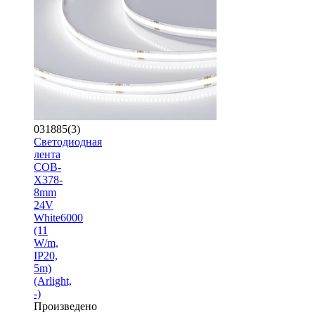
031885(3)
Светодиодная
лента
COB-
X378-
8mm
24V
White6000
(11
W/m,
IP20,
5m)
(Arlight,
-)
Произведено