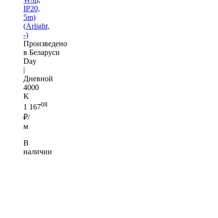
IP20,
5m)
(Arlight,
-)
Произведено
в Беларуси
Day
|
Дневной
4000
K
08
1 167
₽/
м
В
наличии