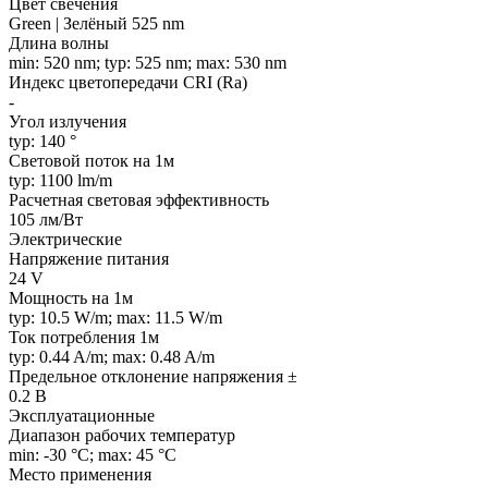
Цвет свечения
Green | Зелёный 525 nm
Длина волны
min: 520 nm; typ: 525 nm; max: 530 nm
Индекс цветопередачи CRI (Ra)
-
Угол излучения
typ: 140 °
Световой поток на 1м
typ: 1100 lm/m
Расчетная световая эффективность
105 лм/Вт
Электрические
Напряжение питания
24 V
Мощность на 1м
typ: 10.5 W/m; max: 11.5 W/m
Ток потребления 1м
typ: 0.44 A/m; max: 0.48 A/m
Предельное отклонение напряжения ±
0.2 В
Эксплуатационные
Диапазон рабочих температур
min: -30 °C; max: 45 °C
Место применения