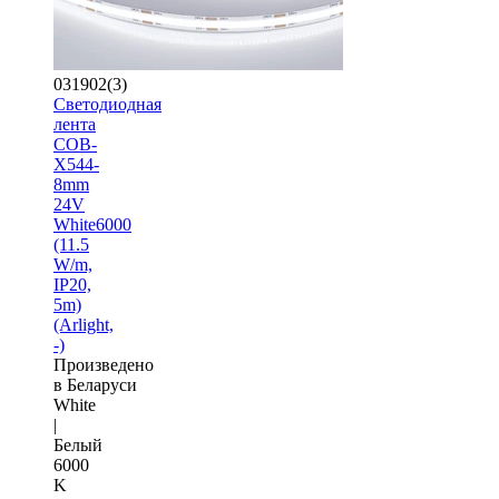
031902(3)
Светодиодная
лента
COB-
X544-
8mm
24V
White6000
(11.5
W/m,
IP20,
5m)
(Arlight,
-)
Произведено
в Беларуси
White
|
Белый
6000
K