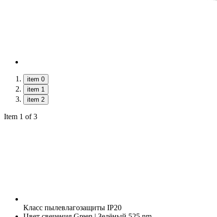
item 0
item 1
item 2
Item 1 of 3
Класс пылевлагозащиты
IP20
Цвет свечения
Green | Зелёный 525 nm