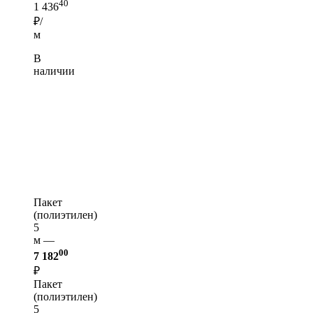
40
1 436
₽/
м
В
наличии
Пакет
(полиэтилен)
5
м —
00
7 182
₽
Пакет
(полиэтилен)
5