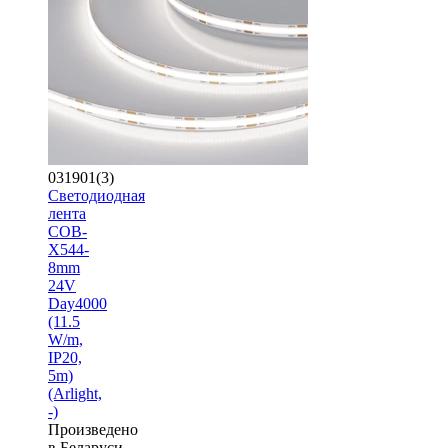
031901(3)
Светодиодная
лента
COB-
X544-
8mm
24V
Day4000
(11.5
W/m,
IP20,
5m)
(Arlight,
-)
Произведено
в Беларуси