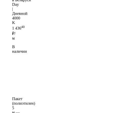
Day
|
Дневной
4000
K
40
1 436
₽/
м
В
наличии
Пакет
(полиэтилен)
5
м —