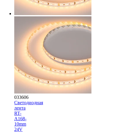
033606
Светодиодная
лента
RT-
A168-
10mm
24V