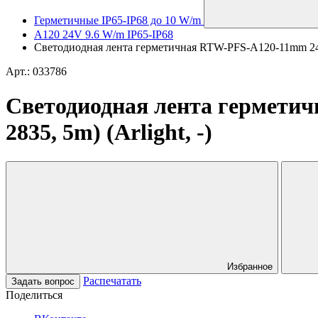
Герметичные IP65-IP68 до 10 W/m
A120 24V 9.6 W/m IP65-IP68
Светодиодная лента герметичная RTW-PFS-A120-11mm 24V W
Арт.: 033786
Светодиодная лента гермети
2835, 5m) (Arlight, -)
Избранное
Распечатать
Задать вопрос
Поделиться