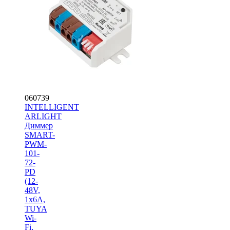
060739
INTELLIGENT
ARLIGHT
Диммер
SMART-
PWM-
101-
72-
PD
(12-
48V,
1x6A,
TUYA
Wi-
Fi,