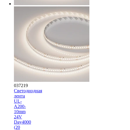
037219
Светодиодная
лента
UL-
A200-
10mm
24V
Day4000
(20