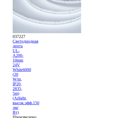
037227
Светодиодная
лента
UL-
A200-
10mm
24V
White6000
(20
W/m,
IP20,
2835,
5m)
(Arlight,
высок.эфф.150
лм/
Вт)
Произведено