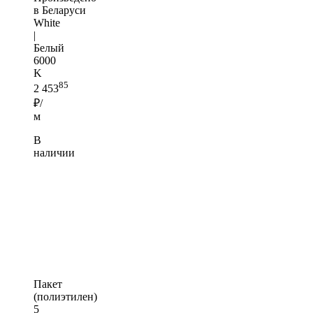
в Беларуси
White
|
Белый
6000
K
85
2 453
₽/
м
В
наличии
Пакет
(полиэтилен)
5