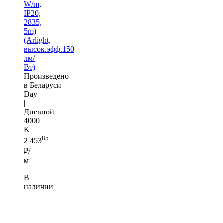
W/m,
IP20,
2835,
5m)
(Arlight,
высок.эфф.150
лм/
Вт)
Произведено
в Беларуси
Day
|
Дневной
4000
K
85
2 453
₽/
м
В
наличии