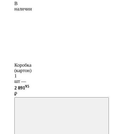
В
наличии
Коробка
(картон)
1
шт —
95
2 891
₽