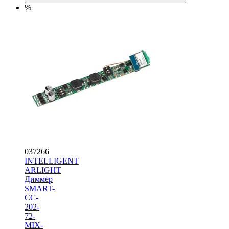
%
037266
INTELLIGENT
ARLIGHT
Диммер
SMART-
CC-
202-
72-
MIX-