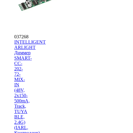
037268
INTELLIGENT
ARLIGHT
Диммер
SMART-
CC-
202-
72-
MIX-
IN
(48V,
2x150-
500mA,
Track,
TUYA
BLE,
2.4G)
(IARL,
Контроллер)