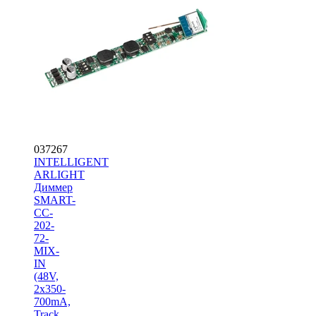
037267
INTELLIGENT
ARLIGHT
Диммер
SMART-
CC-
202-
72-
MIX-
IN
(48V,
2x350-
700mA,
Track,