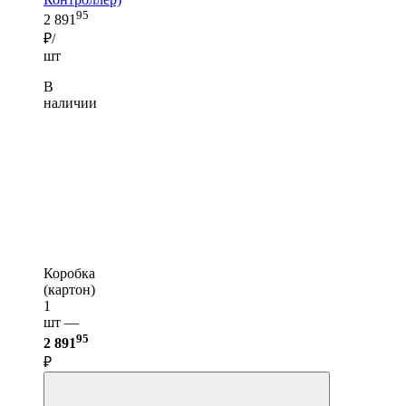
95
2 891
₽/
шт
В
наличии
Коробка
(картон)
1
шт —
95
2 891
₽