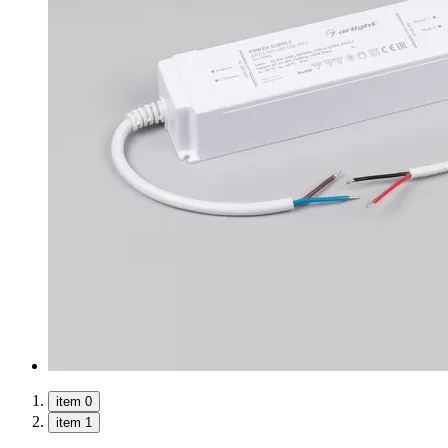
item 0
item 1