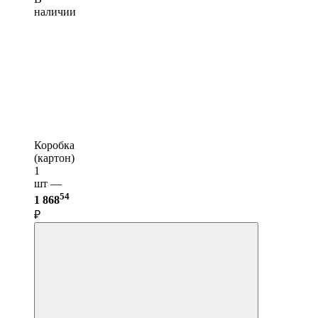
наличии
Коробка
(картон)
1
шт —
54
1 868
₽