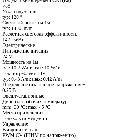
Индекс цветопередачи CRI (Ra)
>85
Угол излучения
typ: 120 °
Световой поток на 1м
typ: 1450 lm/m
Расчетная световая эффективность
142 лм/Вт
Электрические
Напряжение питания
24 V
Мощность на 1м
typ: 10.2 W/m; max: 10 W/m
Ток потребления 1м
typ: 0.43 A/m; max: 0.42 A/m
Предельное отклонение напряжения ±
0.25 В
Эксплуатационные
Диапазон рабочих температур
min: -30 °C; max: 45 °C
Место применения
Только в помещении
Управление
Входной сигнал
PWM СV (ШИМ по напряжению)