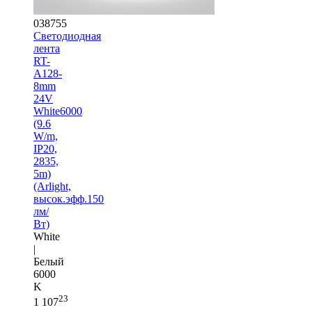
038755
Светодиодная
лента
RT-
A128-
8mm
24V
White6000
(9.6
W/m,
IP20,
2835,
5m)
(Arlight,
высок.эфф.150
лм/
Вт)
White
|
Белый
6000
K
23
1 107