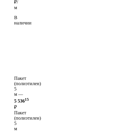
₽/
м
В
наличии
Пакет
(полиэтилен)
5
м —
15
5 536
₽
Пакет
(полиэтилен)
5
м