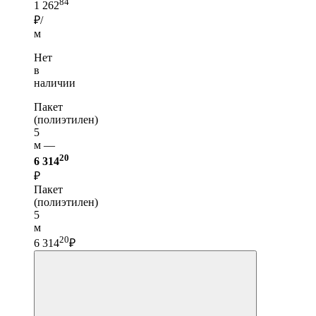
84
1 262
₽/
м
Нет
в
наличии
Пакет
(полиэтилен)
5
м —
20
6 314
₽
Пакет
(полиэтилен)
5
м
20
6 314
₽