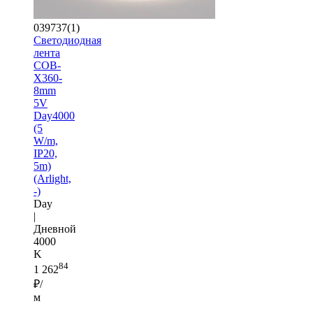
039737(1)
Светодиодная
лента
COB-
X360-
8mm
5V
Day4000
(5
W/m,
IP20,
5m)
(Arlight,
-)
Day
|
Дневной
4000
K
84
1 262
₽/
м