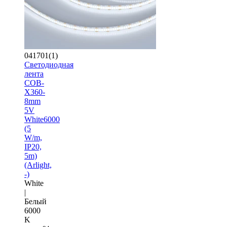
041701(1)
Светодиодная
лента
COB-
X360-
8mm
5V
White6000
(5
W/m,
IP20,
5m)
(Arlight,
-)
White
|
Белый
6000
K