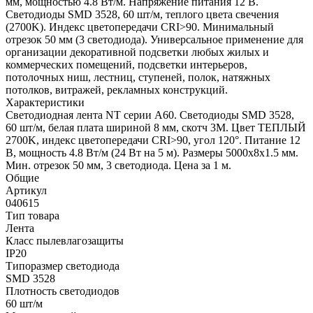
мм, мощностью 4.8 Вт/м. Напряжение питания 12 В.
Светодиоды SMD 3528, 60 шт/м, теплого цвета свечения
(2700K). Индекс цветопередачи CRI>90. Минимальный
отрезок 50 мм (3 светодиода). Универсальное применение для
организации декоративной подсветки любых жилых и
коммерческих помещений, подсветки интерьеров,
потолочных ниш, лестниц, ступеней, полок, натяжных
потолков, витражей, рекламных конструкций.
Характеристики
Светодиодная лента NT серии A60. Светодиоды SMD 3528,
60 шт/м, белая плата шириной 8 мм, скотч 3M. Цвет ТЕПЛЫЙ
2700K, индекс цветопередачи CRI>90, угол 120°. Питание 12
В, мощность 4.8 Вт/м (24 Вт на 5 м). Размеры 5000x8x1.5 мм.
Мин. отрезок 50 мм, 3 светодиода. Цена за 1 м.
Общие
Артикул
040615
Тип товара
Лента
Класс пылевлагозащиты
IP20
Типоразмер светодиода
SMD 3528
Плотность светодиодов
60 шт/м