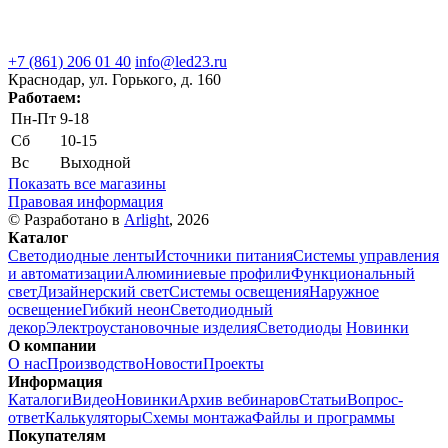
+7 (861) 206 01 40
info@led23.ru
Краснодар, ул. Горького, д. 160
Работаем:
Пн-Пт
9-18
Сб
10-15
Вс
Выходной
Показать все магазины
Правовая информация
© Разработано в
Arlight
, 2026
Каталог
Светодиодные ленты
Источники питания
Системы управления
и автоматизации
Алюминиевые профили
Функциональный
свет
Дизайнерский свет
Системы освещения
Наружное
освещение
Гибкий неон
Светодиодный
декор
Электроустановочные изделия
Светодиоды
Новинки
О компании
О нас
Производство
Новости
Проекты
Информация
Каталоги
Видео
Новинки
Архив вебинаров
Статьи
Вопрос-
ответ
Калькуляторы
Схемы монтажа
Файлы и программы
Покупателям