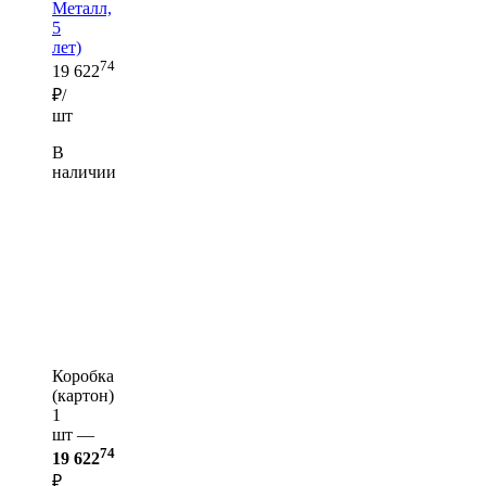
Металл,
5
лет)
74
19 622
₽/
шт
В
наличии
Коробка
(картон)
1
шт —
74
19 622
₽