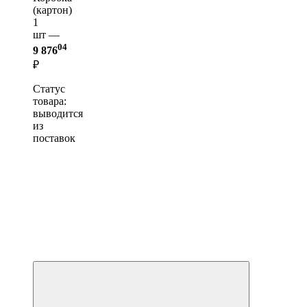
(картон)
1
шт —
04
9 876
₽
Статус
товара:
выводится
из
поставок