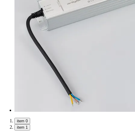
item 0
item 1