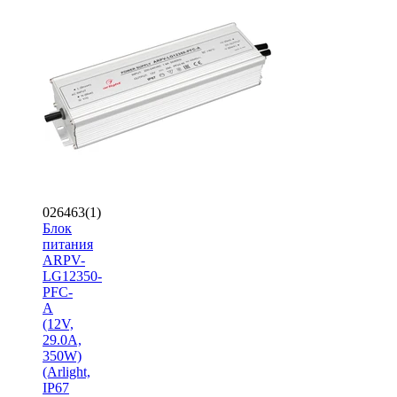
026463(1)
Блок
питания
ARPV-
LG12350-
PFC-
A
(12V,
29.0A,
350W)
(Arlight,
IP67