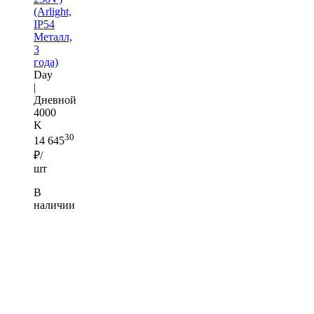
(Arlight,
IP54
Металл,
3
года)
Day
|
Дневной
4000
K
30
14 645
₽/
шт
В
наличии