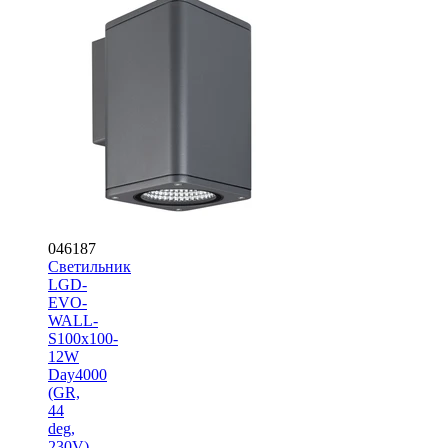
046187
Светильник
LGD-
EVO-
WALL-
S100x100-
12W
Day4000
(GR,
44
deg,
230V)