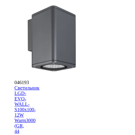
046193
Светильник
LGD-
EVO-
WALL-
S100x100-
12W
Warm3000
(GR,
44