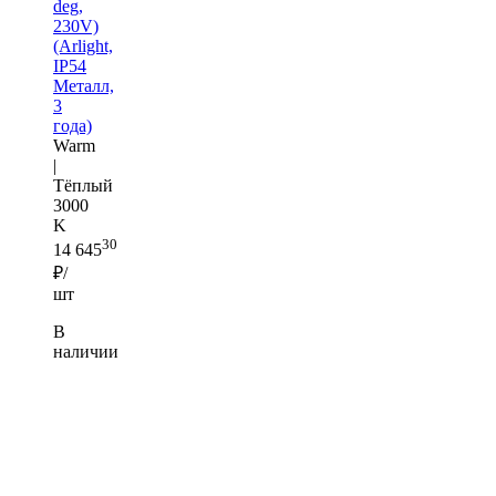
deg,
230V)
(Arlight,
IP54
Металл,
3
года)
Warm
|
Тёплый
3000
K
30
14 645
₽/
шт
В
наличии