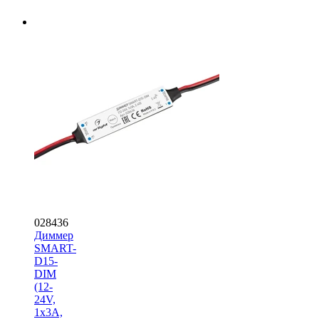
028436
Диммер
SMART-
D15-
DIM
(12-
24V,
1x3A,