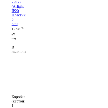
2.4G)
(Arlight,
IP20
Пластик,
5
лет)
74
1 898
₽/
шт
В
наличии
Коробка
(картон)
1