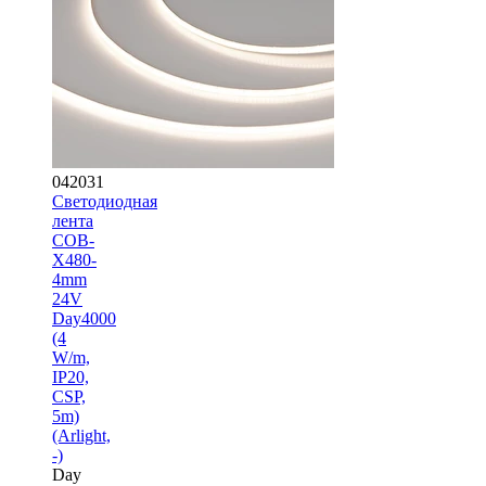
042031
Светодиодная
лента
COB-
X480-
4mm
24V
Day4000
(4
W/m,
IP20,
CSP,
5m)
(Arlight,
-)
Day