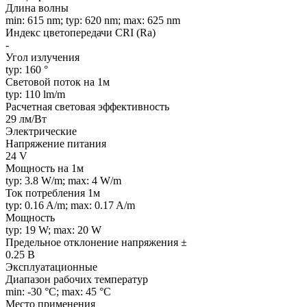
Длина волны
min: 615 nm; typ: 620 nm; max: 625 nm
Индекс цветопередачи CRI (Ra)
-
Угол излучения
typ: 160 °
Световой поток на 1м
typ: 110 lm/m
Расчетная световая эффективность
29 лм/Вт
Электрические
Напряжение питания
24 V
Мощность на 1м
typ: 3.8 W/m; max: 4 W/m
Ток потребления 1м
typ: 0.16 A/m; max: 0.17 A/m
Мощность
typ: 19 W; max: 20 W
Предельное отклонение напряжения ±
0.25 В
Эксплуатационные
Диапазон рабочих температур
min: -30 °C; max: 45 °C
Место применения