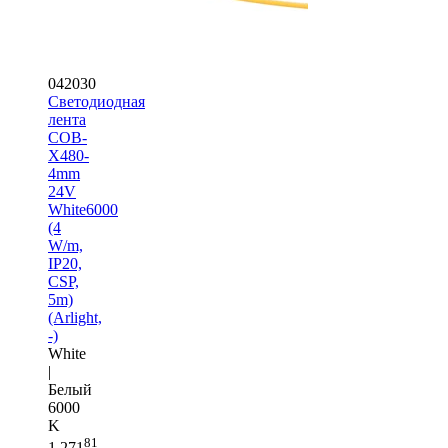
042030
Светодиодная
лента
COB-
X480-
4mm
24V
White6000
(4
W/m,
IP20,
CSP,
5m)
(Arlight,
-)
White
|
Белый
6000
K
81
1 271