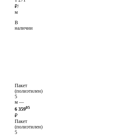
₽/
м
В
наличии
Пакет
(полиэтилен)
5
м —
05
6 359
₽
Пакет
(полиэтилен)
5