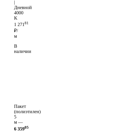
|
Дневной
4000
K
81
1 271
₽/
м
В
наличии
Пакет
(полиэтилен)
5
м —
05
6 359