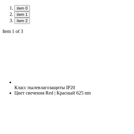
item 0
item 1
item 2
Item 1 of 3
Класс пылевлагозащиты
IP20
Цвет свечения
Red | Красный 625 nm