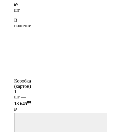
₽/
шт
В
наличии
Коробка
(картон)
1
шт —
80
13 645
₽