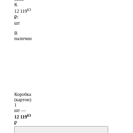
K
63
12 119
₽/
шт
В
наличии
Коробка
(картон)
1
шт —
63
12 119
₽