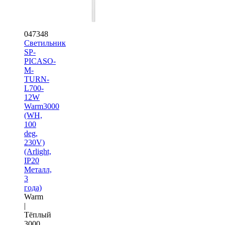
047348
Светильник
SP-
PICASO-
M-
TURN-
L700-
12W
Warm3000
(WH,
100
deg,
230V)
(Arlight,
IP20
Металл,
3
года)
Warm
|
Тёплый
3000