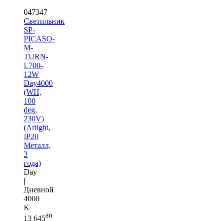
047347
Светильник
SP-
PICASO-
M-
TURN-
L700-
12W
Day4000
(WH,
100
deg,
230V)
(Arlight,
IP20
Металл,
3
года)
Day
|
Дневной
4000
K
80
13 645