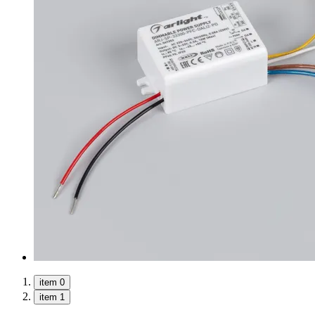
item 0
item 1