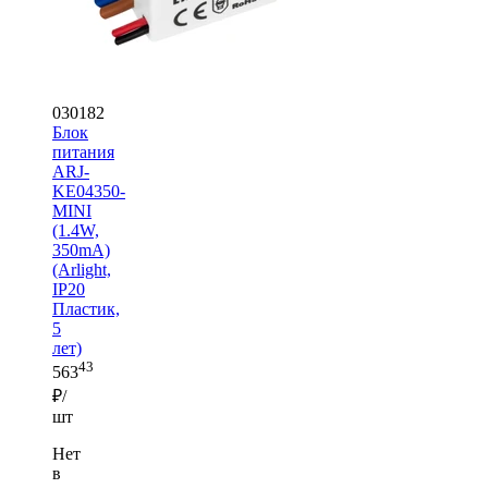
030182
Блок
питания
ARJ-
KE04350-
MINI
(1.4W,
350mA)
(Arlight,
IP20
Пластик,
5
лет)
43
563
₽/
шт
Нет
в