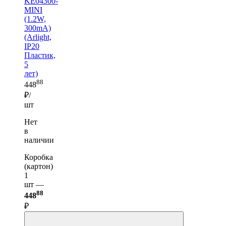
KE04300-
MINI
(1.2W,
300mA)
(Arlight,
IP20
Пластик,
5
лет)
88
448
₽/
шт
Нет
в
наличии
Коробка
(картон)
1
шт —
88
448
₽