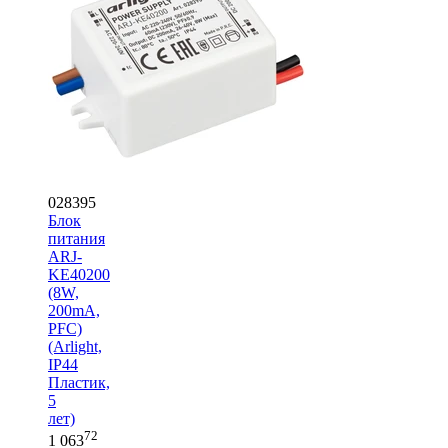
028395
Блок
питания
ARJ-
KE40200
(8W,
200mA,
PFC)
(Arlight,
IP44
Пластик,
5
лет)
72
1 063