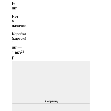
₽/
шт
Нет
в
наличии
Коробка
(картон)
1
шт —
72
1 063
₽
В корзину