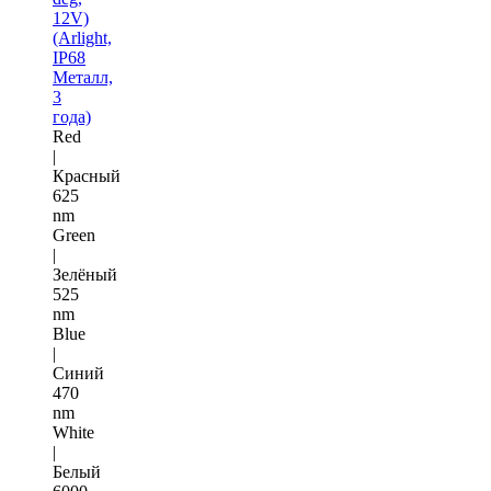
12V)
(Arlight,
IP68
Металл,
3
года)
Red
|
Красный
625
nm
Green
|
Зелёный
525
nm
Blue
|
Синий
470
nm
White
|
Белый