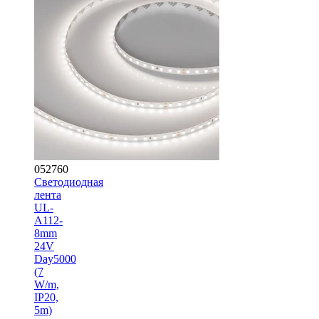
052760
Светодиодная
лента
UL-
A112-
8mm
24V
Day5000
(7
W/m,
IP20,
5m)