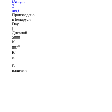
(Arlight,
7
лет)
Произведено
в Беларуси
Day
|
Дневной
5000
K
98
807
₽/
м
В
наличии