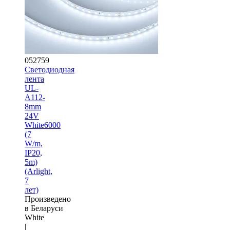
052759
Светодиодная
лента
UL-
A112-
8mm
24V
White6000
(7
W/m,
IP20,
5m)
(Arlight,
7
лет)
Произведено
в Беларуси
White
|