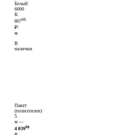
Белый
6000
K
98
807
₽/
м
В
наличии
Пакет
(полиэтилен)
5
м —
90
4 039
₽