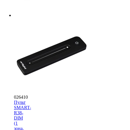
026410
Пульт
SMART-
R38-
DIM
(1
зона,