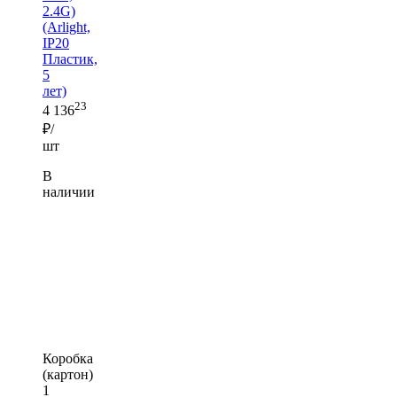
2.4G)
(Arlight,
IP20
Пластик,
5
лет)
23
4 136
₽/
шт
В
наличии
Коробка
(картон)
1