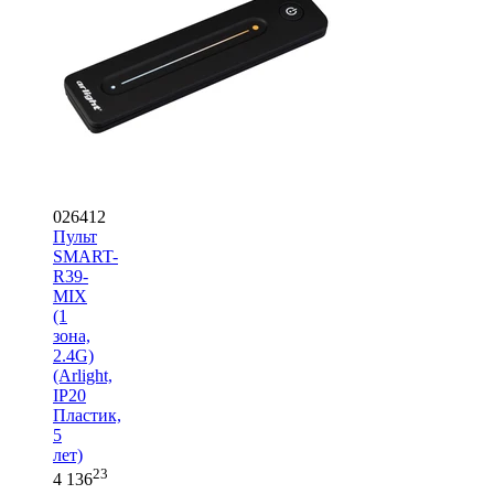
026412
Пульт
SMART-
R39-
MIX
(1
зона,
2.4G)
(Arlight,
IP20
Пластик,
5
лет)
23
4 136