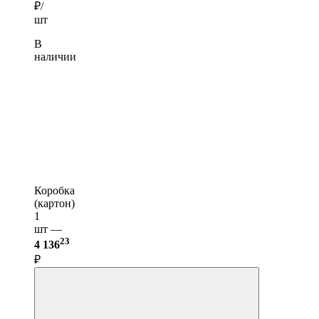
₽/
шт
В
наличии
Коробка
(картон)
1
шт —
23
4 136
₽