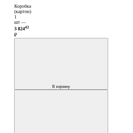
Коробка
(картон)
1
шт —
42
3 824
₽
В корзину