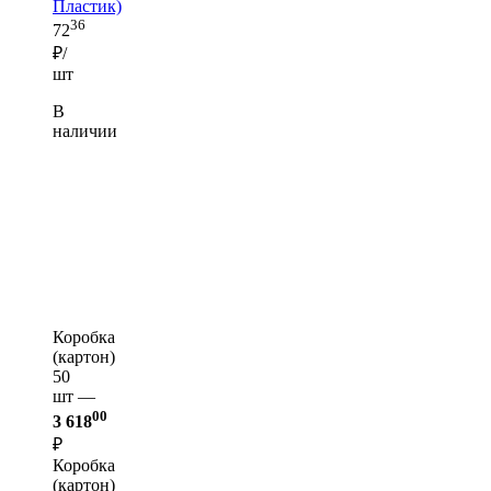
Пластик)
36
72
₽/
шт
В
наличии
Коробка
(картон)
50
шт —
00
3 618
₽
Коробка
(картон)