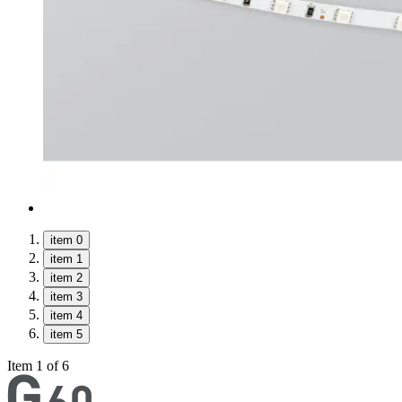
item 0
item 1
item 2
item 3
item 4
item 5
Item 1 of 6