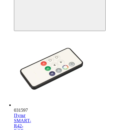
031597
Пульт
SMART-
R42-