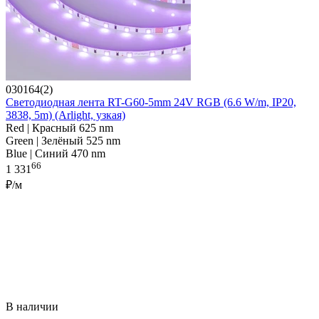
030164(2)
Светодиодная лента RT-G60-5mm 24V RGB (6.6 W/m, IP20,
3838, 5m) (Arlight, узкая)
Red | Красный 625 nm
Green | Зелёный 525 nm
Blue | Синий 470 nm
66
1 331
₽/м
В наличии