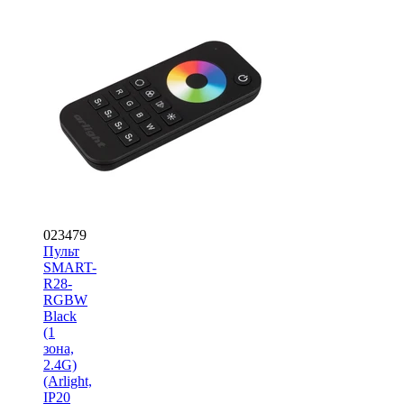
023479
Пульт
SMART-
R28-
RGBW
Black
(1
зона,
2.4G)
(Arlight,
IP20