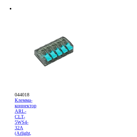
044018
Клемма-
коннектор
ARL-
CLT-
5WS4-
32A
(Arlight,