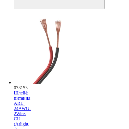
033153
Шлейф
питания
ARL-
24AWG-
2Wire-
CU
(Arlight,