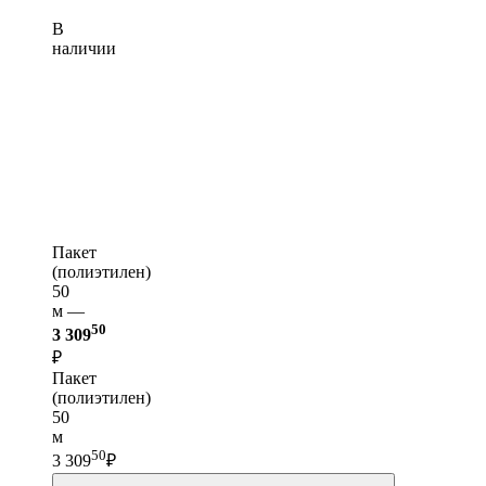
В
наличии
Пакет
(полиэтилен)
50
м —
50
3 309
₽
Пакет
(полиэтилен)
50
м
50
3 309
₽