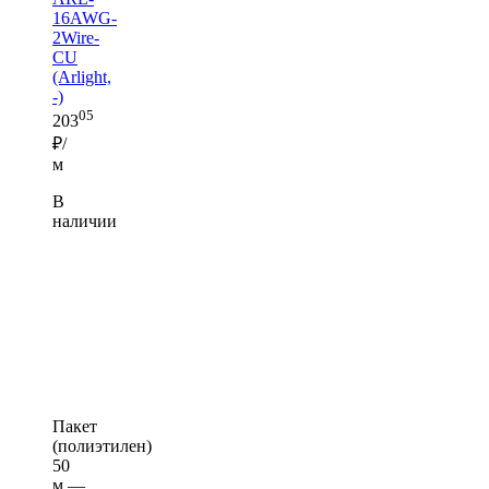
16AWG-
2Wire-
CU
(Arlight,
-)
05
203
₽/
м
В
наличии
Пакет
(полиэтилен)
50
м —