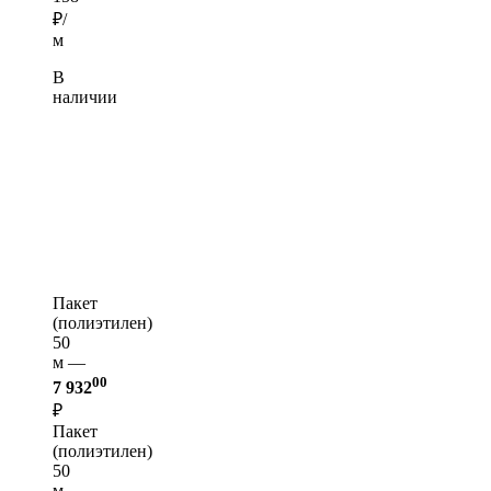
₽/
м
В
наличии
Пакет
(полиэтилен)
50
м —
00
7 932
₽
Пакет
(полиэтилен)
50
м