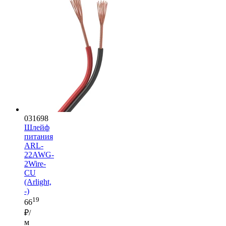
031698
Шлейф
питания
ARL-
22AWG-
2Wire-
CU
(Arlight,
-)
19
66
₽/
м