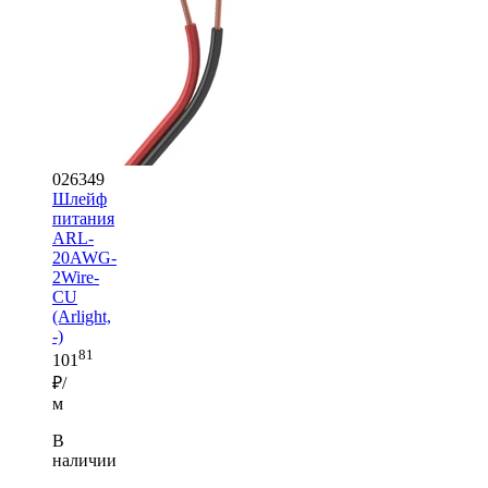
026349
Шлейф
питания
ARL-
20AWG-
2Wire-
CU
(Arlight,
-)
81
101
₽/
м
В
наличии