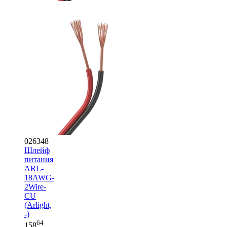
026348
Шлейф
питания
ARL-
18AWG-
2Wire-
CU
(Arlight,
-)
64
158