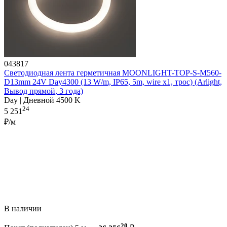
043817
Светодиодная лента герметичная MOONLIGHT-TOP-S-M560-
D13mm 24V Day4300 (13 W/m, IP65, 5m, wire x1, трос) (Arlight,
Вывод прямой, 3 года)
Day | Дневной 4500 K
24
5 251
₽/м
В наличии
20