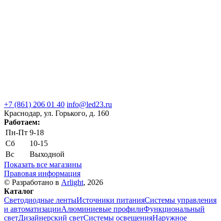
+7 (861) 206 01 40
info@led23.ru
Краснодар, ул. Горького, д. 160
Работаем:
Пн-Пт
9-18
Сб
10-15
Вс
Выходной
Показать все магазины
Правовая информация
© Разработано в
Arlight
, 2026
Каталог
Светодиодные ленты
Источники питания
Системы управления
и автоматизации
Алюминиевые профили
Функциональный
свет
Дизайнерский свет
Системы освещения
Наружное