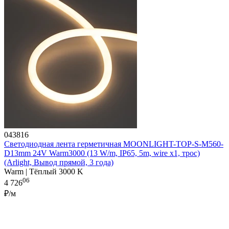
043816
Светодиодная лента герметичная MOONLIGHT-TOP-S-M560-
D13mm 24V Warm3000 (13 W/m, IP65, 5m, wire x1, трос)
(Arlight, Вывод прямой, 3 года)
Warm | Тёплый 3000 K
06
4 726
₽/м