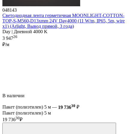
048143
Светодиодная лента герметичная MOONLIGHT-COTTON-
TOP-S-M560-D13xmm 24V Day4000 (11 W/m, IP65, 5m, wire
x1) (Arlight, Вывод прямой, 3 года)
Day | Дневной 4000 K
26
3 947
₽/м
В наличии
30
Пакет (полиэтилен) 5 м —
19 736
₽
Пакет (полиэтилен) 5 м
30
19 736
₽