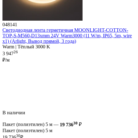
048141
Светодиодная лента герметичная MOONLIGHT-COTTON-
TOP-S-M560-D13xmm 24V Warm3000 (11 W/m, IP65, 5m, wire
x1) (Arlight, Вывод прямой, 3 года)
Warm | Тёплый 3000 K
26
3 947
₽/м
В наличии
30
Пакет (полиэтилен) 5 м —
19 736
₽
Пакет (полиэтилен) 5 м
30
19 736
₽