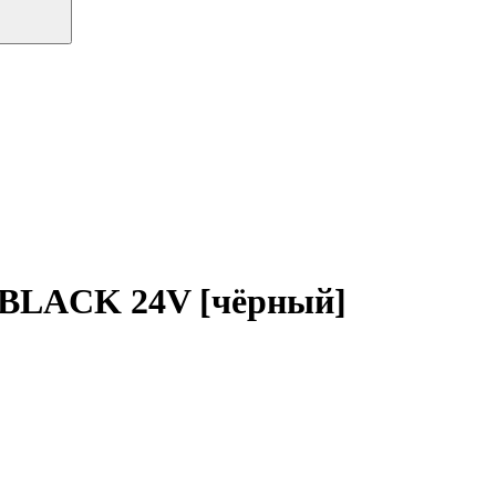
LACK 24V [чёрный]