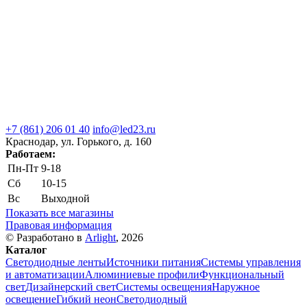
+7 (861) 206 01 40
info@led23.ru
Краснодар, ул. Горького, д. 160
Работаем:
Пн-Пт
9-18
Сб
10-15
Вс
Выходной
Показать все магазины
Правовая информация
© Разработано в
Arlight
, 2026
Каталог
Светодиодные ленты
Источники питания
Системы управления
и автоматизации
Алюминиевые профили
Функциональный
свет
Дизайнерский свет
Системы освещения
Наружное
освещение
Гибкий неон
Светодиодный