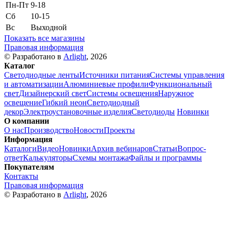
Пн-Пт
9-18
Сб
10-15
Вс
Выходной
Показать все магазины
Правовая информация
© Разработано в
Arlight
, 2026
Каталог
Светодиодные ленты
Источники питания
Системы управления
и автоматизации
Алюминиевые профили
Функциональный
свет
Дизайнерский свет
Системы освещения
Наружное
освещение
Гибкий неон
Светодиодный
декор
Электроустановочные изделия
Светодиоды
Новинки
О компании
О нас
Производство
Новости
Проекты
Информация
Каталоги
Видео
Новинки
Архив вебинаров
Статьи
Вопрос-
ответ
Калькуляторы
Схемы монтажа
Файлы и программы
Покупателям
Контакты
Правовая информация
© Разработано в
Arlight
, 2026