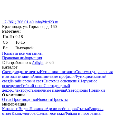
+7 (861) 206 01 40
info@led23.ru
Краснодар, ул. Горького, д. 160
Работаем:
Пн-Пт
9-18
Сб
10-15
Вс
Выходной
Показать все магазины
Правовая информация
© Разработано в
Arlight
, 2026
Каталог
Светодиодные ленты
Источники питания
Системы управления
и автоматизации
Алюминиевые профили
Функциональный
свет
Дизайнерский свет
Системы освещения
Наружное
освещение
Гибкий неон
Светодиодный
декор
Электроустановочные изделия
Светодиоды
Новинки
О компании
О нас
Производство
Новости
Проекты
Информация
Каталоги
Видео
Новинки
Архив вебинаров
Статьи
Вопрос-
ответ
Калькуляторы
Схемы монтажа
Файлы и программы