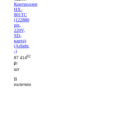
Контроллер
HX-
801TC
(122880
pix,
220V,
SD-
карта)
(Arlight,
-)
82
87 414
₽/
шт
В
наличии