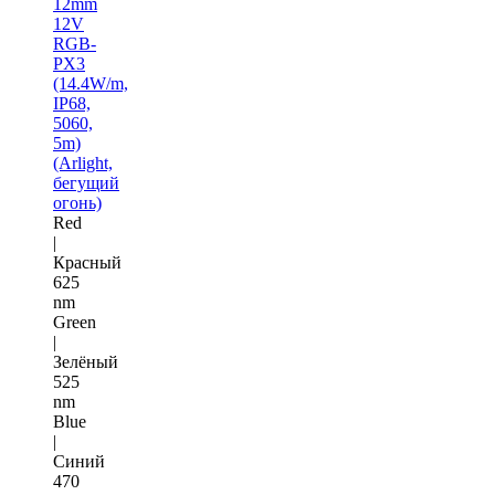
12mm
12V
RGB-
PX3
(14.4W/m,
IP68,
5060,
5m)
(Arlight,
бегущий
огонь)
Red
|
Красный
625
nm
Green
|
Зелёный
525
nm
Blue
|
Синий
470