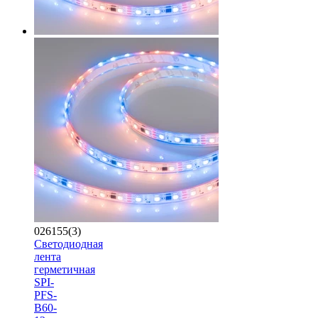
026155(3)
Светодиодная
лента
герметичная
SPI-
PFS-
B60-