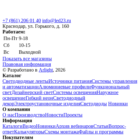
+7 (861) 206 01 40
info@led23.ru
Краснодар, ул. Горького, д. 160
Работаем:
Пн-Пт
9-18
Сб
10-15
Вс
Выходной
Показать все магазины
Правовая информация
© Разработано в
Arlight
, 2026
Каталог
Светодиодные ленты
Источники питания
Системы управления
и автоматизации
Алюминиевые профили
Функциональный
свет
Дизайнерский свет
Системы освещения
Наружное
освещение
Гибкий неон
Светодиодный
декор
Электроустановочные изделия
Светодиоды
Новинки
О компании
О нас
Производство
Новости
Проекты
Информация
Каталоги
Видео
Новинки
Архив вебинаров
Статьи
Вопрос-
ответ
Калькуляторы
Схемы монтажа
Файлы и программы
Покупателям