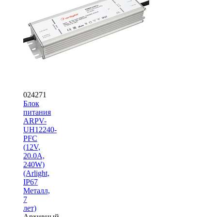
024271
Блок
питания
ARPV-
UH12240-
PFC
(12V,
20.0A,
240W)
(Arlight,
IP67
Металл,
7
лет)
Архивный