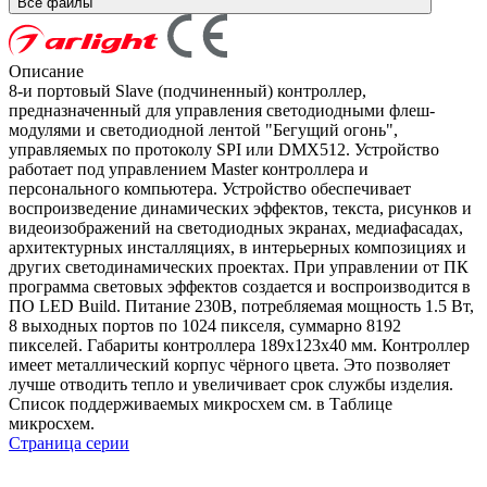
Все файлы
Описание
8-и портовый Slave (подчиненный) контроллер,
предназначенный для управления светодиодными флеш-
модулями и светодиодной лентой "Бегущий огонь",
управляемых по протоколу SPI или DMX512. Устройство
работает под управлением Master контроллера и
персонального компьютера. Устройство обеспечивает
воспроизведение динамических эффектов, текста, рисунков и
видеоизображений на светодиодных экранах, медиафасадах,
архитектурных инсталляциях, в интерьерных композициях и
других светодинамических проектах. При управлении от ПК
программа световых эффектов создается и воспроизводится в
ПО LED Build. Питание 230В, потребляемая мощность 1.5 Вт,
8 выходных портов по 1024 пикселя, суммарно 8192
пикселей. Габариты контроллера 189x123x40 мм. Контроллер
имеет металлический корпус чёрного цвета. Это позволяет
лучше отводить тепло и увеличивает срок службы изделия.
Список поддерживаемых микросхем см. в Таблице
микросхем.
Страница серии