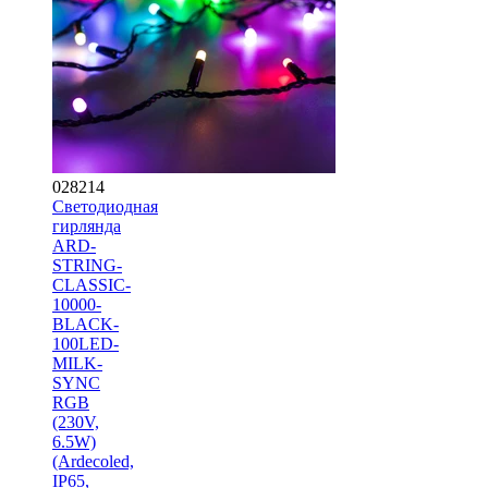
028214
Светодиодная
гирлянда
ARD-
STRING-
CLASSIC-
10000-
BLACK-
100LED-
MILK-
SYNC
RGB
(230V,
6.5W)
(Ardecoled,
IP65,