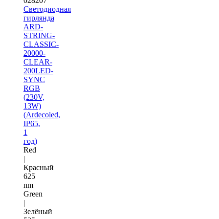
028207
Светодиодная
гирлянда
ARD-
STRING-
CLASSIC-
20000-
CLEAR-
200LED-
SYNC
RGB
(230V,
13W)
(Ardecoled,
IP65,
1
год)
Red
|
Красный
625
nm
Green
|
Зелёный