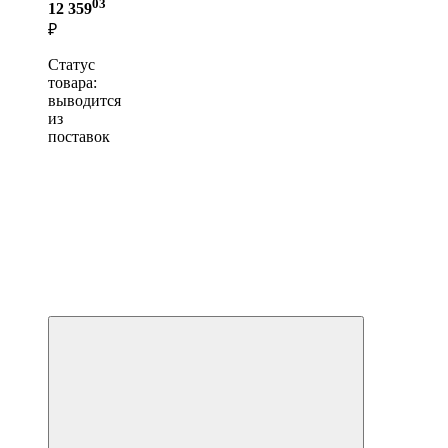
03
12 359
₽
Статус
товара:
выводится
из
поставок