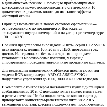
в динамическом режиме. С помощью программируемых
контроллеров можно воспроизводить 8 статических и 10
динамических режимов, вплоть до имитации эффекта
«бегущий огонь».
Гирлянды незаменимы в любом световом оформлении —
от повседневного до праздничного. Допускается
эксплуатация внутри помещений и на улице при температуре
−30… +40 °C.
Новинки представлены гирляндами «Нить» серии CLASSIC в
двух вариантах длины: 10 и 20 м и с ПВХ-проводами трех
цветов. На гирляндах с белыми и черными проводами
установлены молочно-белые колпачки, у гирлянд
с прозрачными проводами аналогичные прозрачные колпачки.
Для реализации динамических эффектов предлагаются три
модели RGB-контроллеров ARD-CLASSIC-SYNC с
поддержкой управления до 1000, 3000 и 4000 светодиодов.
В комплекте с контроллером поставляется пульт с дистанцией
срабатывания до 20 м. С помощью пульта можно менять цвет
и режим свечения. Чтобы подключить несколько гирлянд,
приобретайте коннекторы-разветвители питания с 2 и 5
выходными портами, которые поддерживают подключение до