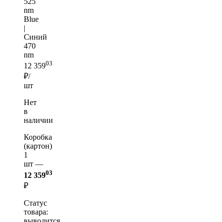
525
nm
Blue
|
Синий
470
nm
03
12 359
₽/
шт
Нет
в
наличии
Коробка
(картон)
1
шт —
03
12 359
₽
Статус
товара:
выводится