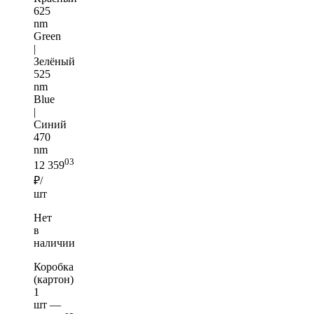
625
nm
Green
|
Зелёный
525
nm
Blue
|
Синий
470
nm
03
12 359
₽/
шт
Нет
в
наличии
Коробка
(картон)
1
шт —