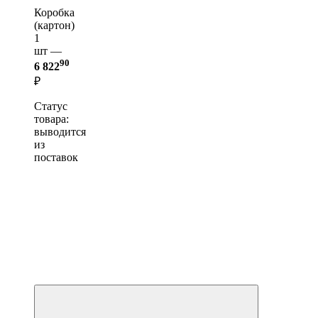
Коробка
(картон)
1
шт —
90
6 822
₽
Статус
товара:
выводится
из
поставок