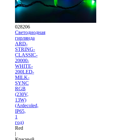
028206
Светодиодная
гирлянда
ARD-
STRING-
CLASSIC-
20000-
WHITE-
200LED-
MILK-
SYNC
RGB
(230V,
13W)
(Ardecoled,
IP65,
1
год)
Red
|
Красный