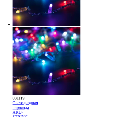
031119
Светодиодная
гирлянда
ARD-
STRING-