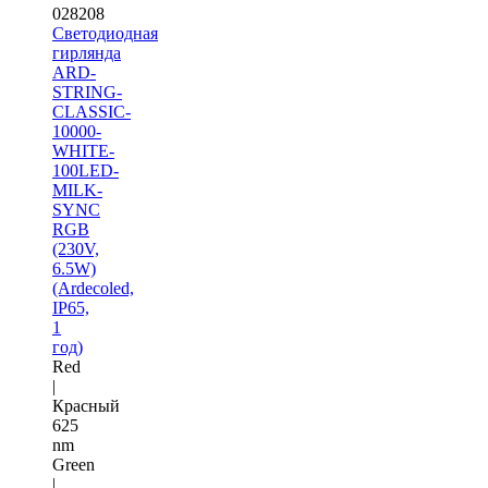
028208
Светодиодная
гирлянда
ARD-
STRING-
CLASSIC-
10000-
WHITE-
100LED-
MILK-
SYNC
RGB
(230V,
6.5W)
(Ardecoled,
IP65,
1
год)
Red
|
Красный
625
nm
Green
|