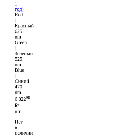
1
год)
Red
|
Красный
625
nm
Green
|
Зелёный
525
nm
Blue
|
Синий
470
nm
90
6 822
₽/
шт
Нет
в
наличии