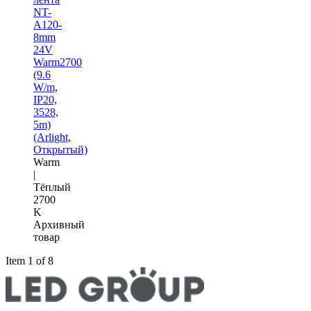
NT-
A120-
8mm
24V
Warm2700
(9.6
W/m,
IP20,
3528,
5m)
(Arlight,
Открытый)
Warm
|
Тёплый
2700
K
Архивный
товар
Item 1 of 8