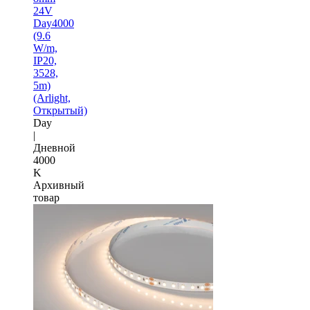
24V
Day4000
(9.6
W/m,
IP20,
3528,
5m)
(Arlight,
Открытый)
Day
|
Дневной
4000
K
Архивный
товар