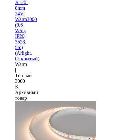
A120-
8mm
24V
Warm3000
(9.6
W/m,
IP20,
3528,
5m)
(Arlight,
Открытый)
Warm
|
Тёплый
3000
K
Архивный
товар