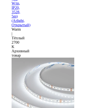
W/m,
IP20,
3528,
5m)
(Arlight,
Открытый)
Warm
|
Тёплый
2700
K
Архивный
товар