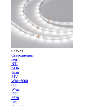
033520
Светодиодная
лента
NT-
A60-
8mm
24V
White6000
(4.8
W/m,
IP20,
3528,
5m)