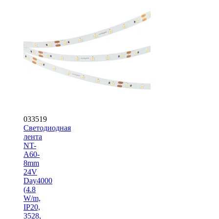
033519
Светодиодная
лента
NT-
A60-
8mm
24V
Day4000
(4.8
W/m,
IP20,
3528,