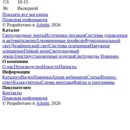
Сб
10-15
Вс
Выходной
Показать все магазины
Правовая информация
© Разработано в
Arlight
, 2026
Каталог
Светодиодные ленты
Источники питания
Системы управления
и автоматизации
Алюминиевые профили
Функциональный
свет
Дизайнерский свет
Системы освещения
Наружное
освещение
Гибкий неон
Светодиодный
декор
Электроустановочные изделия
Светодиоды
Новинки
О компании
О нас
Производство
Новости
Проекты
Информация
Каталоги
Видео
Новинки
Архив вебинаров
Статьи
Вопрос-
ответ
Калькуляторы
Схемы монтажа
Файлы и программы
Покупателям
Контакты
Правовая информация
© Разработано в
Arlight
, 2026