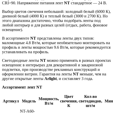
CRI>90. Напряжение питания лент
NT
стандартное — 24 В.
Выбор цветов свечения небольшой: холодный белый (6000 К),
дневной белый (4000 К) и теплый белый (3000 и 2700 К). Но
этого диапазона достаточно, чтобы подобрать ленты под
любой интерьер и для разных целей (отдых, работа, фоновое
освещение).
В ассортименте
NT
представлены ленты двух типов:
маломощные 4.8 Вт/м, которые необязательно монтировать на
профиль и ленты мощностью 9.6 Вт/м, которые рекомендуется
устанавливать на профиль.
Светодиодные ленты
NT
можно применять в разных проектах
освещения: в интерьерах для декоративной и закарнизной
подсветки, при производстве рекламных конструкций и
оформлении витрин. Гарантия на ленты
NT
меньше, чем на
другие открытые ленты
Arlight
, и составляет 3 года.
Ассортимент лент NT
Цвет
Кол-во
Мощность,
Артикул
Модель
свечения,
светодиодов,
Мин.
Вт/м
К
шт/м
NT-A60-