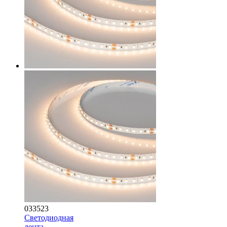
033523
Светодиодная
лента