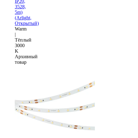
IP20,
3528,
5m)
(Arlight,
Открытый)
Warm
|
Тёплый
3000
K
Архивный
товар