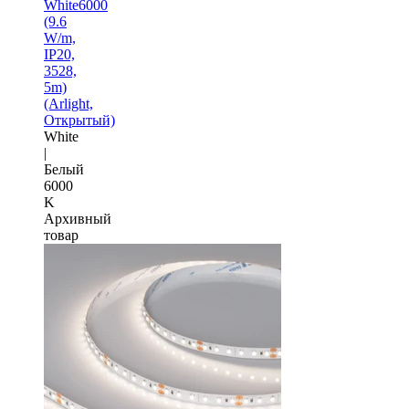
White6000
(9.6
W/m,
IP20,
3528,
5m)
(Arlight,
Открытый)
White
|
Белый
6000
K
Архивный
товар