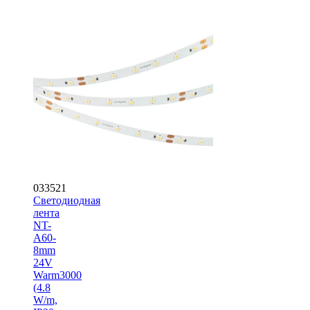
033521
Светодиодная
лента
NT-
A60-
8mm
24V
Warm3000
(4.8
W/m,