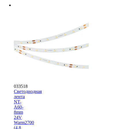
033518
Светодиодная
лента
NT-
A60-
8mm
24V
Warm2700
(4.8