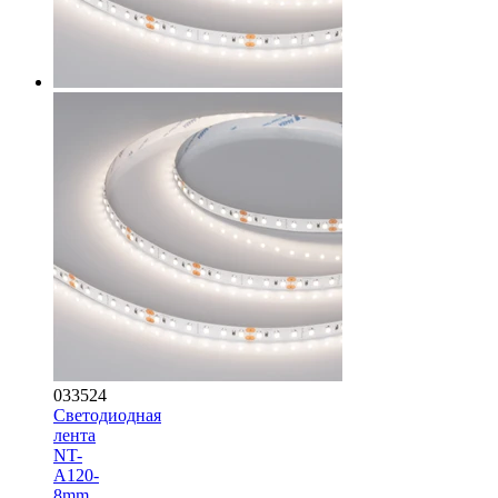
033524
Светодиодная
лента
NT-
A120-
8mm