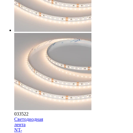
033522
Светодиодная
лента
NT-