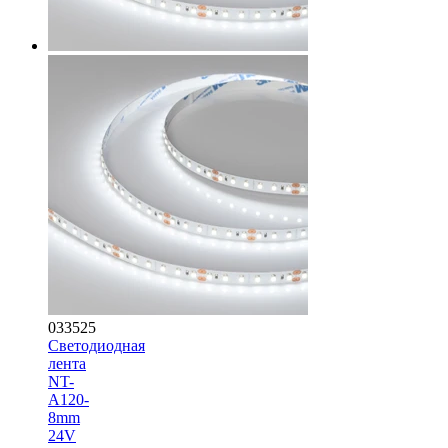
033525
Светодиодная
лента
NT-
A120-
8mm
24V