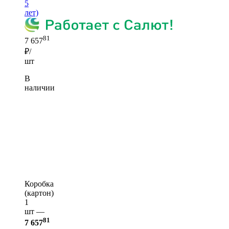
5
лет)
81
7 657
₽/
шт
В
наличии
Коробка
(картон)
1
шт —
81
7 657