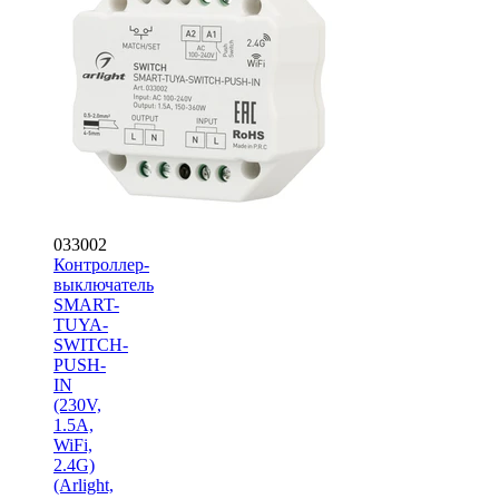
033002
Контроллер-
выключатель
SMART-
TUYA-
SWITCH-
PUSH-
IN
(230V,
1.5A,
WiFi,
2.4G)
(Arlight,