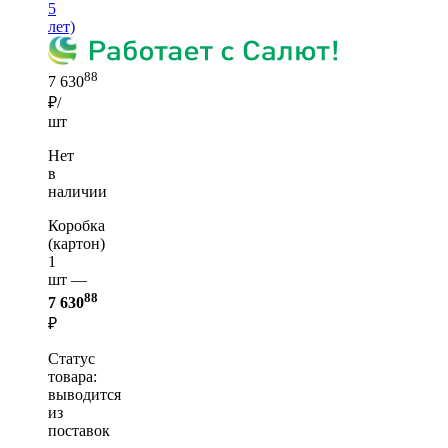
5
лет)
88
7 630
₽/
шт
Нет
в
наличии
Коробка
(картон)
1
шт —
88
7 630
₽
Статус
товара:
выводится
из
поставок