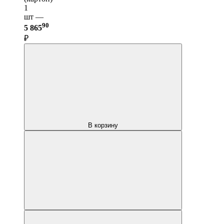
1
шт —
90
5 865
₽
В корзину