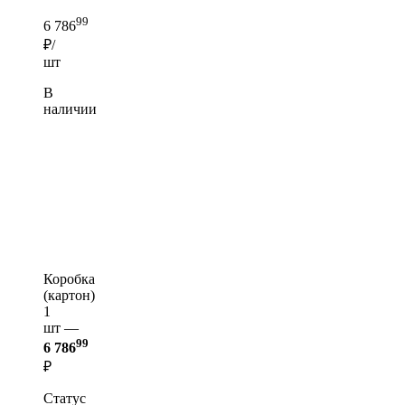
99
6 786
₽/
шт
В
наличии
Коробка
(картон)
1
шт —
99
6 786
₽
Статус