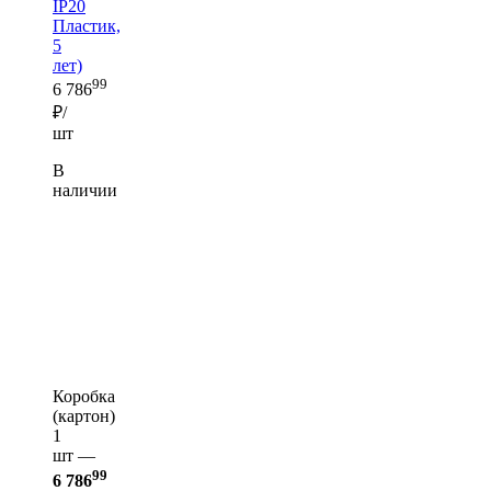
IP20
Пластик,
5
лет)
99
6 786
₽/
шт
В
наличии
Коробка
(картон)
1
шт —
99
6 786