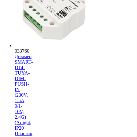
033760
Диммер
SMART-
D14-
TUYA-
DIM-
PUSH-
IN
(230V,
1.5A,
0/1-
10V,
2.4G)
(Arlight,
IP20
Пластик,