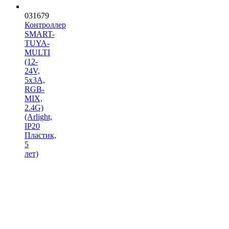
031679
Контроллер
SMART-
TUYA-
MULTI
(12-
24V,
5x3A,
RGB-
MIX,
2.4G)
(Arlight,
IP20
Пластик,
5
лет)