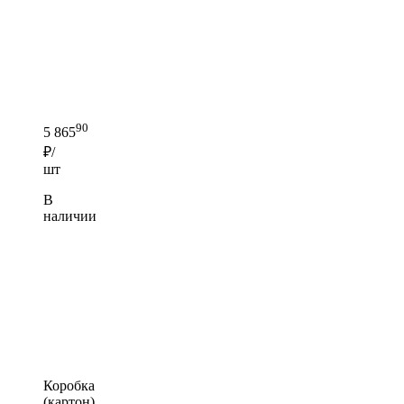
90
5 865
₽/
шт
В
наличии
Коробка
(картон)