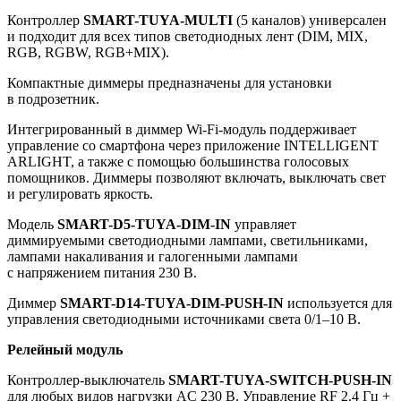
Контроллер
SMART-TUYA-MULTI
(5 каналов) универсален
и подходит для всех типов светодиодных лент (DIM, MIX,
RGB, RGBW, RGB+MIX).
Компактные диммеры предназначены для установки
в подрозетник.
Интегрированный в диммер Wi-Fi-модуль поддерживает
управление со смартфона через приложение INTELLIGENT
ARLIGHT, а также с помощью большинства голосовых
помощников. Диммеры позволяют включать, выключать свет
и регулировать яркость.
Модель
SMART-D5-TUYA-DIM-IN
управляет
диммируемыми светодиодными лампами, светильниками,
лампами накаливания и галогенными лампами
с напряжением питания 230 В.
Диммер
SMART-D14-TUYA-DIM-PUSH-IN
используется для
управления светодиодными источниками света 0/1–10 В.
Релейный модуль
Контроллер-выключатель
SMART-TUYA-SWITCH-PUSH-IN
для любых видов нагрузки AC 230 В. Управление RF 2.4 Гц +