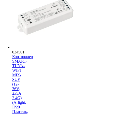
034501
Контроллер
SMART-
TUYA-
WIFI-
MIX-
SUF
(12-
36V,
2x5A,
2.4G)
(Arlight,
IP20
Пластик,