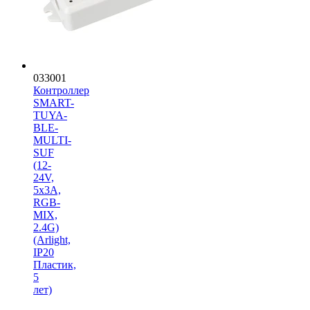
033001
Контроллер
SMART-
TUYA-
BLE-
MULTI-
SUF
(12-
24V,
5x3A,
RGB-
MIX,
2.4G)
(Arlight,
IP20
Пластик,
5
лет)