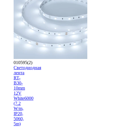
010595(2)
Светодиодная
лента
RT-
B30-
10mm
12V
White6000
(7.2
W/m,
IP20,
5060,
5m)