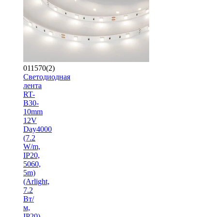
011570(2)
Светодиодная
лента
RT-
B30-
10mm
12V
Day4000
(7.2
W/m,
IP20,
5060,
5m)
(Arlight,
7.2
Вт/
м,
IP20)