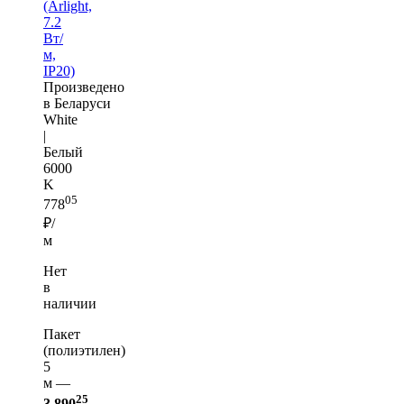
(Arlight,
7.2
Вт/
м,
IP20)
Произведено
в Беларуси
White
|
Белый
6000
K
05
778
₽/
м
Нет
в
наличии
Пакет
(полиэтилен)
5
м —
25
3 890