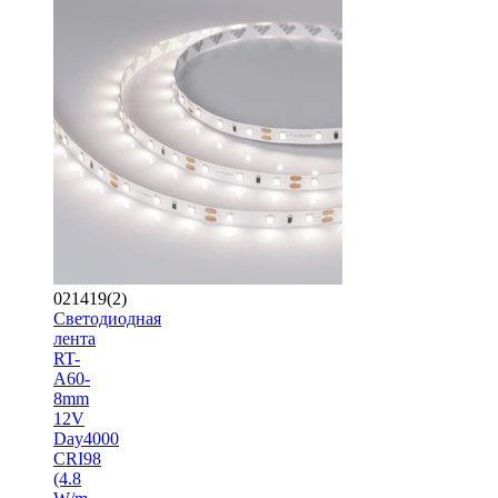
021419(2)
Светодиодная
лента
RT-
A60-
8mm
12V
Day4000
CRI98
(4.8