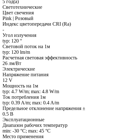
5 год(а)
Светотехнические
Цвет свечения
Pink | Розовый
Индекс цветопередачи CRI (Ra)
-
Угол излучения
typ: 120 °
Световой поток на 1м
typ: 120 lm/m
Расчетная световая эффективность
26 лм/Вт
Электрические
Напряжение питания
12 V
Мощность на 1м
typ: 4.7 W/m; max: 4.8 W/m
Ток потребления 1м
typ: 0.39 A/m; max: 0.4 A/m
Предельное отклонение напряжения ±
0.5 В
Эксплуатационные
Диапазон рабочих температур
min: -30 °C; max: 45 °C
Место применения