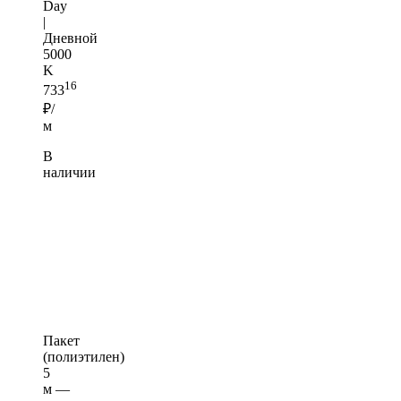
Day
|
Дневной
5000
K
16
733
₽/
м
В
наличии
Пакет
(полиэтилен)
5
м —