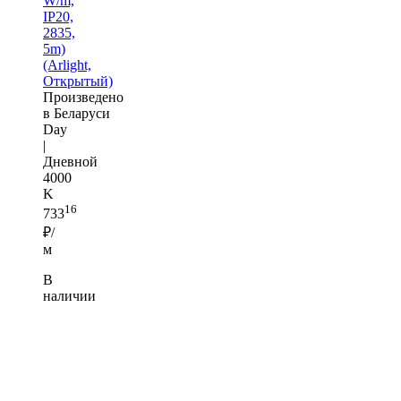
W/m,
IP20,
2835,
5m)
(Arlight,
Открытый)
Произведено
в Беларуси
Day
|
Дневной
4000
K
16
733
₽/
м
В
наличии