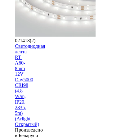
021418(2)
Светодиодная
лента
RT-
A60-
8mm
12V
Day5000
CRI98
(4.8
W/m,
IP20,
2835,
5m)
(Arlight,
Открытый)
Произведено
в Беларуси