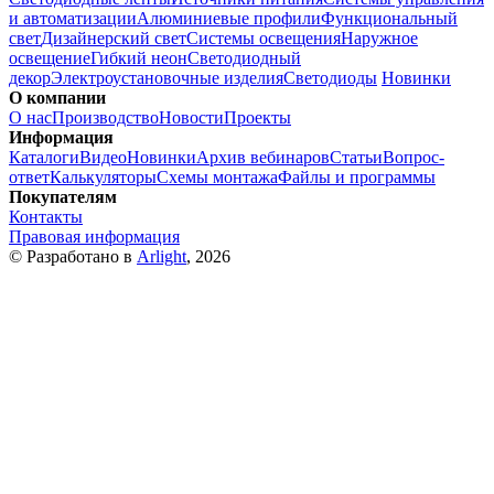
и автоматизации
Алюминиевые профили
Функциональный
свет
Дизайнерский свет
Системы освещения
Наружное
освещение
Гибкий неон
Светодиодный
декор
Электроустановочные изделия
Светодиоды
Новинки
О компании
О нас
Производство
Новости
Проекты
Информация
Каталоги
Видео
Новинки
Архив вебинаров
Статьи
Вопрос-
ответ
Калькуляторы
Схемы монтажа
Файлы и программы
Покупателям
Контакты
Правовая информация
© Разработано в
Arlight
, 2026