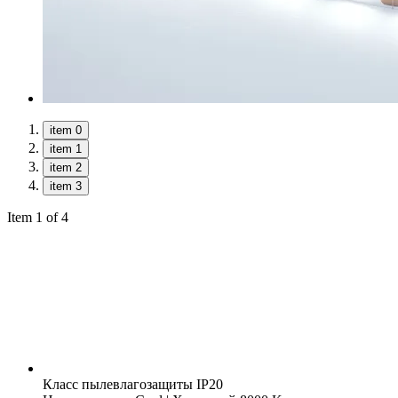
item 0
item 1
item 2
item 3
Item 1 of 4
Класс пылевлагозащиты
IP20