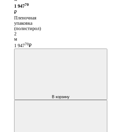
70
1 947
₽
Пленочная
упаковка
(полистирол)
2
м
70
1 947
₽
В корзину