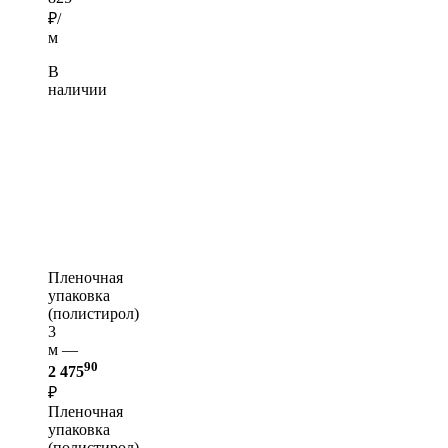
₽/
м
В
наличии
Пленочная
упаковка
(полистирол)
3
м —
90
2 475
₽
Пленочная
упаковка
(полистирол)