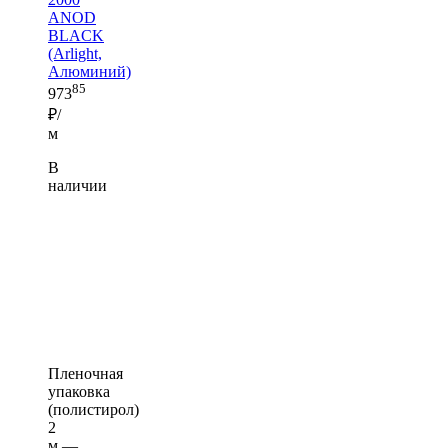
ANOD
BLACK
(Arlight,
Алюминий)
85
973
₽/
м
В
наличии
Пленочная
упаковка
(полистирол)
2
м —