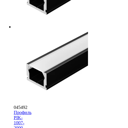
045492
Профиль
PIK-
1007-
2000