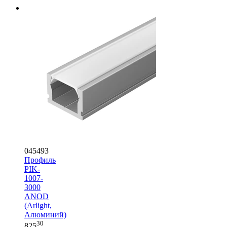
045493
Профиль
PIK-
1007-
3000
ANOD
(Arlight,
Алюминий)
30
825