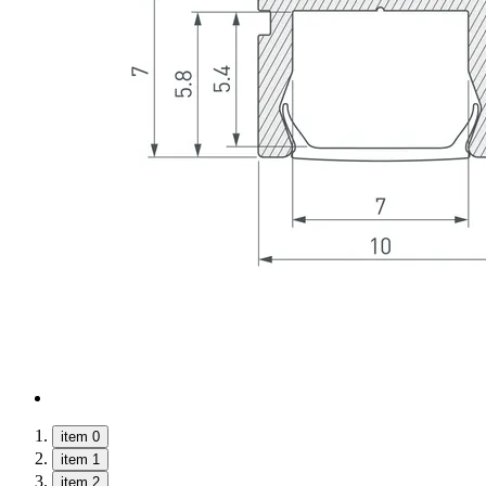
item 0
item 1
item 2